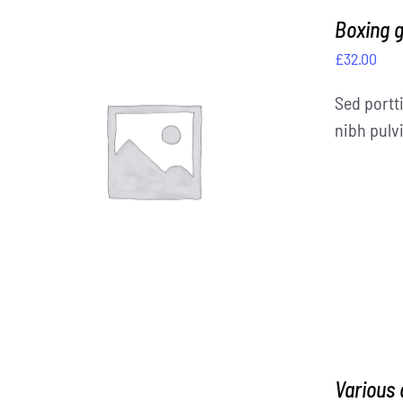
Boxing 
£
32.00
Sed portti
nibh pulvi
DETAILS
Various