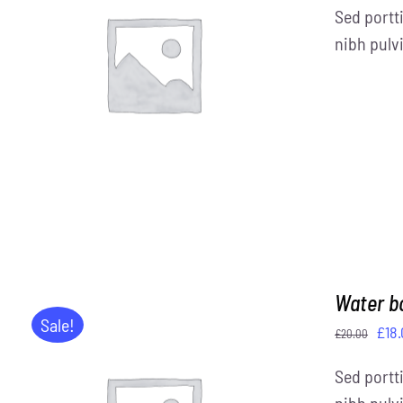
Sed portti
war
nibh pulvi
£55
IN DEN WARENKORB
/
DETAILS
Water b
Sale!
Urs
£
18
£
20.00
Pre
Sed portti
war
nibh pulvi