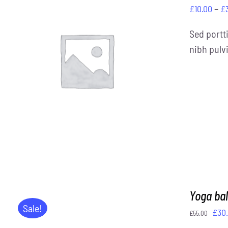
–
£
10.00
£
Sed portti
nibh pulvi
DETAILS
Yoga bal
Sale!
Urs
£
30
£
55.00
Pre