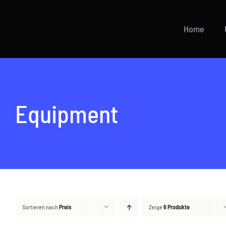
Zum
Inhalt
Home
springen
Equipment
Sortieren nach
Preis
Zeige
6 Produkte