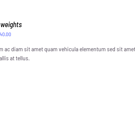
 weights
Preisspanne:
40.00
£20.00
m ac diam sit amet quam vehicula elementum sed sit amet 
bis
llis at tellus.
£40.00