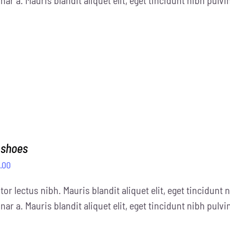
.00
£18.00.
 shoes
prünglicher
Aktueller
.00
is
Preis
tor lectus nibh. Mauris blandit aliquet elit, eget tincidunt n
:
ist:
nar a. Mauris blandit aliquet elit, eget tincidunt nibh pulvi
0.00
£99.00.