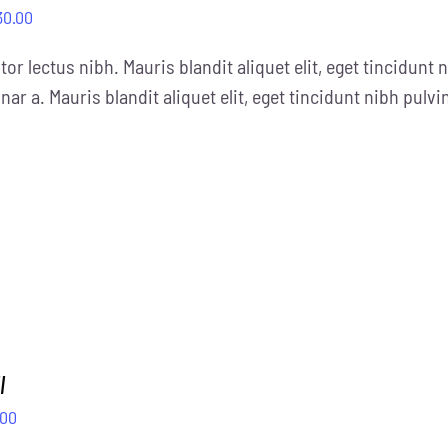
Preisspanne:
30.00
£10.00
tor lectus nibh. Mauris blandit aliquet elit, eget tincidunt n
bis
nar a. Mauris blandit aliquet elit, eget tincidunt nibh pulvi
£30.00
l
prünglicher
Aktueller
.00
is
Preis