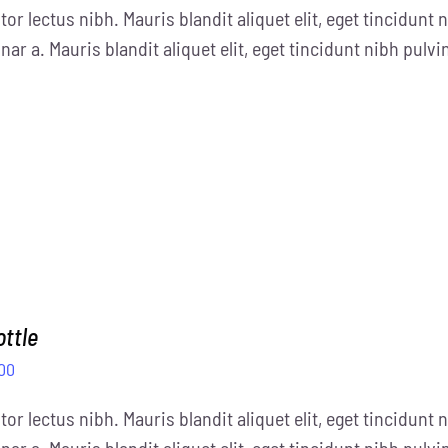
tor lectus nibh. Mauris blandit aliquet elit, eget tincidunt n
:
ist:
nar a. Mauris blandit aliquet elit, eget tincidunt nibh pulvi
.00
£30.00.
ottle
prünglicher
Aktueller
.00
is
Preis
tor lectus nibh. Mauris blandit aliquet elit, eget tincidunt n
:
ist:
nar a. Mauris blandit aliquet elit, eget tincidunt nibh pulvi