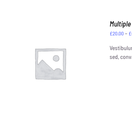
Multiple
–
£
20.00
£
Vestibulu
sed, conva
DETAILS