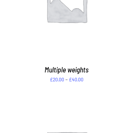
DETAILS
Multiple weights
Preisspanne:
–
£
20.00
£
40.00
£20.00
bis
£40.00