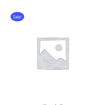
Sale!
IN DEN WARENKORB
/
DETAILS