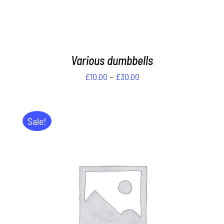
Various dumbbells
Preisspanne:
–
£
10.00
£
30.00
£10.00
bis
£30.00
Sale!
IN DEN WARENKORB
/
DETAILS