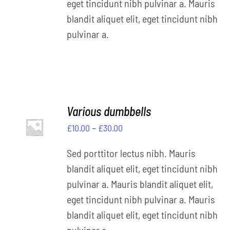
eget tincidunt nibh pulvinar a. Mauris
blandit aliquet elit, eget tincidunt nibh
pulvinar a.
Various dumbbells
Preisspanne:
–
£
10.00
£
30.00
DETAILS
£10.00
Sed porttitor lectus nibh. Mauris
bis
blandit aliquet elit, eget tincidunt nibh
£30.00
pulvinar a. Mauris blandit aliquet elit,
eget tincidunt nibh pulvinar a. Mauris
blandit aliquet elit, eget tincidunt nibh
pulvinar a.