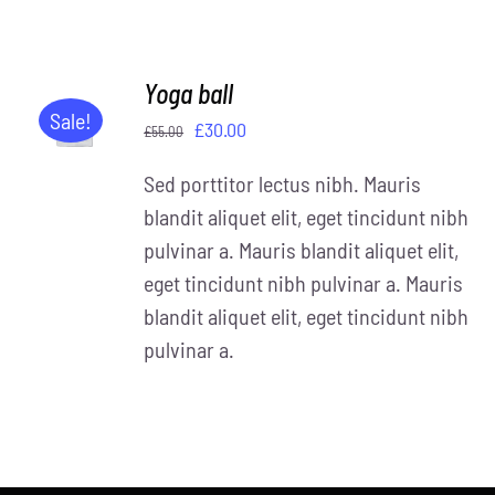
Yoga ball
IN DEN
WARENKORB
Sale!
Ursprünglicher
Aktueller
£
30.00
£
55.00
/
Preis
Preis
DETAILS
Sed porttitor lectus nibh. Mauris
war:
ist:
blandit aliquet elit, eget tincidunt nibh
£55.00
£30.00.
pulvinar a. Mauris blandit aliquet elit,
eget tincidunt nibh pulvinar a. Mauris
blandit aliquet elit, eget tincidunt nibh
pulvinar a.