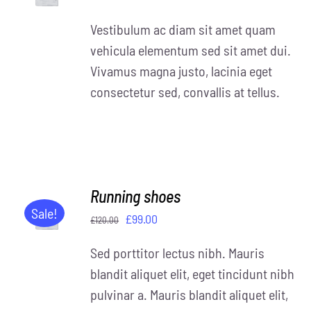
£20.00
Vestibulum ac diam sit amet quam
bis
vehicula elementum sed sit amet dui.
£40.00
Vivamus magna justo, lacinia eget
consectetur sed, convallis at tellus.
Running shoes
IN DEN
WARENKORB
Sale!
Ursprünglicher
Aktueller
£
99.00
£
120.00
/
Preis
Preis
DETAILS
Sed porttitor lectus nibh. Mauris
war:
ist:
blandit aliquet elit, eget tincidunt nibh
£120.00
£99.00.
pulvinar a. Mauris blandit aliquet elit,