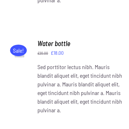
Water bottle
IN DEN
WARENKORB
Sale!
Ursprünglicher
Aktueller
£
18.00
£
20.00
/
Preis
Preis
DETAILS
Sed porttitor lectus nibh. Mauris
war:
ist:
blandit aliquet elit, eget tincidunt nibh
£20.00
£18.00.
pulvinar a. Mauris blandit aliquet elit,
eget tincidunt nibh pulvinar a. Mauris
blandit aliquet elit, eget tincidunt nibh
pulvinar a.